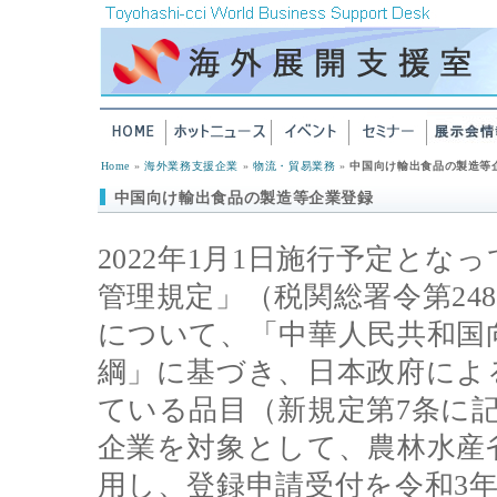
Home
»
海外業務支援企業
»
物流・貿易業務
»
中国向け輸出食品の製造等
中国向け輸出食品の製造等企業登録
2022年1月1日施行予定と
管理規定」（税関総署令第24
について、「中華人民共和国
綱」に基づき、日本政府によ
ている品目（新規定第7条に
企業を対象として、農林水産省
用し、登録申請受付を令和3年